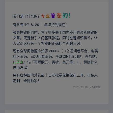
的！
卷
答
业
我们是干什么的？
专
有多专业？从 2011 年坚持到现在！
答卷挣钱的同时，写了很多关于国内外问卷调查赚钱的
文章，既是新手入门基础教程，同时也是知识科普，让
大家对这行有一个客观的正确的全面的认识。
现有全球问卷题库资源 3000+（『普通问卷平台、各类
社区资源、EDU问卷资源、全球CINT系列站、任务站、
口子查
』↹『可赚欧元、英镑、美元等』），想赚什么
自由发挥！
另有各种国内外礼品卡自动批量兑换保存工具，可私人
定制！全网独家！
2025-03-18 17:51更新