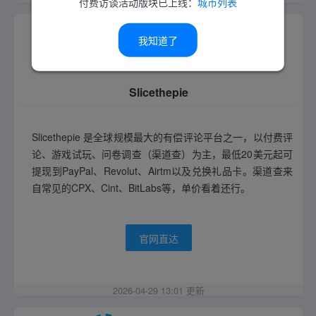
付费访谈活动版块已上线：
城市列表
我知道了
Slicethepie
Slicethepie 是全球规模最大的有偿评论平台之一，以付费评
论、游戏试玩、问卷调查（渠道查）为主，最低20美元起可
提现到PayPal、Revolut、Airtm以及兑换礼品卡。渠道查来
自常见的CPX、Cint、BitLabs等，单价看着还行。
官网直达
2026-04-29 13:01 更新