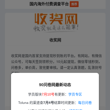
国内海外付费调查平台
推荐
收奖网
收奖网是国内首家支持提现秒到账的平台。有网站，有微信
公众号，可每天签到领积分，10元起提现，微信零钱秒到，
问卷多，单价高，答完要审核。请一定认真答题，乱答封号
无解！
90问卷网最新动态
官网直达
奖励到了
学员版块
7月10号
有更新：
学员专区
Toluna 的渠道查
7月4号
结算时间更新：
每日问卷
2025-10-01 13:41 更新