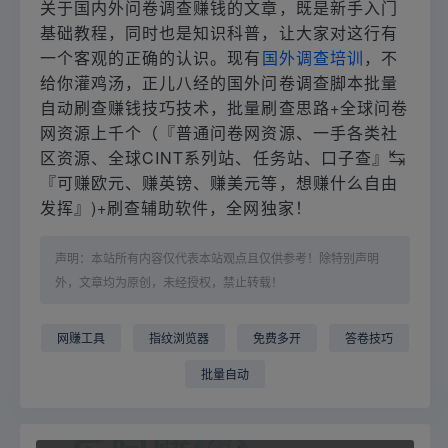
关于国内外问卷调查赚钱的文章，既是新手入门
基础教程，同时也是知识科普，让大家对这行有
一个客观的正确的认识。现有
国外调查培训
，不
给你灌鸡汤，正儿八经的国外问卷调查脚本批量
自动刷查赚钱技巧技术，批量刷查思路+全球问卷
网资源上千个（『普通问卷网资源、一手各类社
区资源、全球CINT系列站、任务站、口子查』↹
『可赚欧元、赚英镑、赚美元等，想赚什么自由
发挥』)+刷查辅助软件，全网独家！
声明：本站所有内容仅代表本站观点且仅供参考！除特别声明
外，文章均为原创，未经授权，禁止转载！
网赚工具
指纹浏览器
免费多开
答卷技巧
批量自动