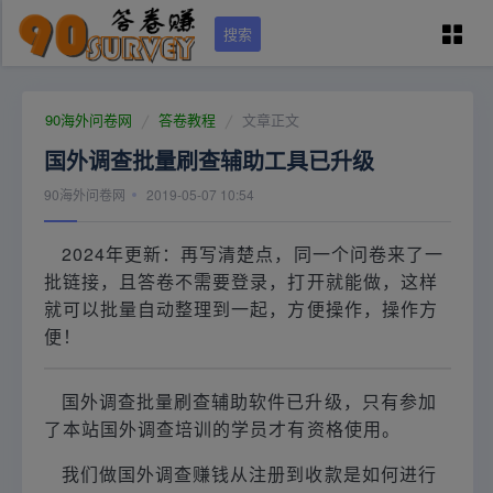
搜索
90问卷网首页
90海外问卷网
答卷教程
文章正文
国外调查批量刷查辅助工具已升级
学员专区
90海外问卷网
2019-05-07 10:54
国外调查培训
2024年更新：再写清楚点，同一个问卷来了一
批链接，且答卷不需要登录，打开就能做，这样
问卷资源（可点）
就可以批量自动整理到一起，方便操作，操作方
便！
城市列表
国外调查批量刷查辅助软件已升级，只有参加
了本站国外调查培训的学员才有资格使用。
关于本站
我们做国外调查赚钱从注册到收款是如何进行