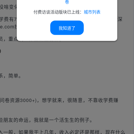
卷
其实没啥变化，只是加了个BG。
付费访谈活动版块已上线：
城市列表
级，学费有7500，1万，2万5，3万甚至5万的，感觉水很深
e.com找到站长qq咨询即可。
我知道了
员，重点搞工作室加盟合作。
）
系，简单。
，问卷资源3000+)，想学就来，很随意，不靠收学费赚
些朋友的命运，我就是一个活生生的例子。
入一般，如果我干上几年，收入必定还是那样，现在什么