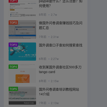
TOP1
paypal是什么？怎么注册？如
何使用？
8年前
2.7w
TOP2
做国外问卷调查赚钱技巧及问
题汇总
7年前
2.31w
TOP3
国外调查口子查如何搜索查找
6年前
2.27w
TOP4
收到某国外调查社区500多刀
tango card
8年前
2.15w
TOP5
国外问卷调查培训教程网站
14介绍
7年前
2.13w