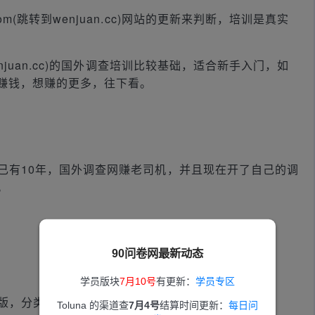
com(跳转到wenjuan.cc)网站的更新来判断，培训是真实
到wenjuan.cc)的国外调查培训比较基础，适合新手入门，如
赚钱，想赚的更多，往下看。
卷赚钱已有10年，国外调查网赚老司机，并且现在开了自己的调
。
90问卷网最新动态
学员版块
7月10号
有更新：
学员专区
站排版，分类混乱，建议改版！
Toluna 的渠道查
7月4号
结算时间更新：
每日问