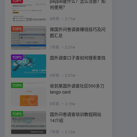
TOP1
paypal是什么？怎么注册？如
何使用？
8年前
2.71w
TOP2
做国外问卷调查赚钱技巧及问
题汇总
7年前
2.31w
TOP3
国外调查口子查如何搜索查找
6年前
2.27w
TOP4
收到某国外调查社区500多刀
tango card
8年前
2.15w
TOP5
国外问卷调查培训教程网站
14介绍
7年前
2.13w