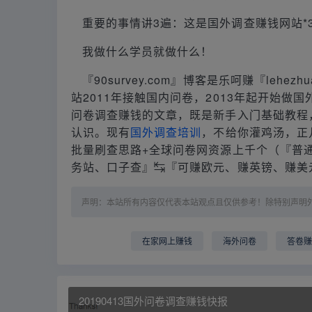
重要的事情讲3遍：这是国外调查赚钱网站*
我做什么学员就做什么！
『90survey.com』博客是乐呵赚『lehez
站2011年接触国内问卷，2013年起开始
问卷调查赚钱的文章，既是新手入门基础教程
认识。现有
国外调查培训
，不给你灌鸡汤，正
批量刷查思路+全球问卷网资源上千个（『普通
务站、口子查』↹『可赚欧元、赚英镑、赚美
声明：本站所有内容仅代表本站观点且仅供参考！除特别声明
在家网上赚钱
海外问卷
答卷
20190413国外问卷调查赚钱快报