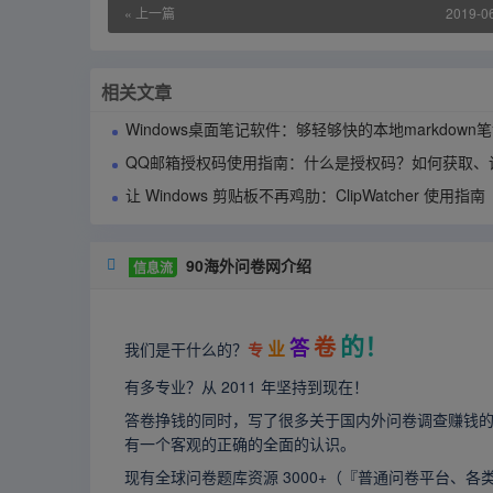
« 上一篇
2019-0
相关文章
Windows桌面笔记软件：够轻够快的本地markdown笔记应用90notes使用
QQ邮箱授权码使用指南：什么是授权码？如何获取、设置与
让 Windows 剪贴板不再鸡肋：ClipWatcher 使用指南
90海外问卷网介绍

信息流
的！
卷
答
业
我们是干什么的？
专
有多专业？从 2011 年坚持到现在！
答卷挣钱的同时，写了很多关于国内外问卷调查赚钱
有一个客观的正确的全面的认识。
现有全球问卷题库资源 3000+（『普通问卷平台、各