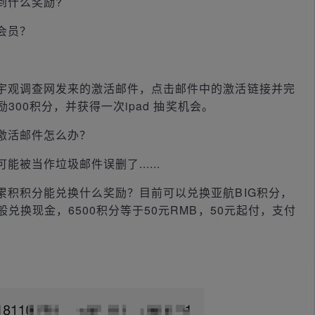
到什么奖励?
会员？
。
宇观调查网发来的激活邮件，点击邮件中的激活链接并完
300积分，并获得一次ipad 抽奖机会。
激活邮件怎么办？
被当作垃圾邮件误删了......
累积积分能兑换什么奖励？目前可以兑换亚航BIG积分，
换现金，6500积分等于50元RMB，50元起付，支付