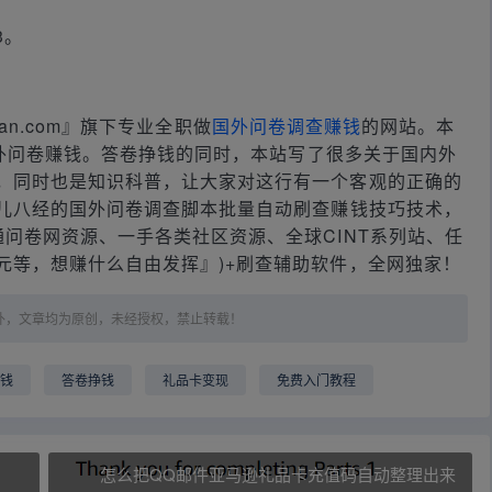
3。
huan.com』旗下专业全职做
国外问卷调查赚钱
的网站。本
做国外问卷赚钱。答卷挣钱的同时，本站写了很多关于国内外
，同时也是知识科普，让大家对这行有一个客观的正确的
儿八经的国外问卷调查脚本批量自动刷查赚钱技巧技术，
问卷网资源、一手各类社区资源、全球CINT系列站、任
元等，想赚什么自由发挥』)+刷查辅助软件，全网独家！
外，文章均为原创，未经授权，禁止转载！
赚钱
答卷挣钱
礼品卡变现
免费入门教程
怎么把QQ邮件亚马逊礼品卡充值码自动整理出来