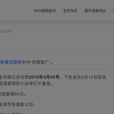
90问卷网首页
学员专区
国外调查培训
网怎么样？
卷赚钱题库
中叫“优顾致广”。
金兑换已支付到
2019年4月30号
，下批会在6月10号前支
观调查网的小伙伴们不要急。
观调查网50元。
全球市场调查公司。