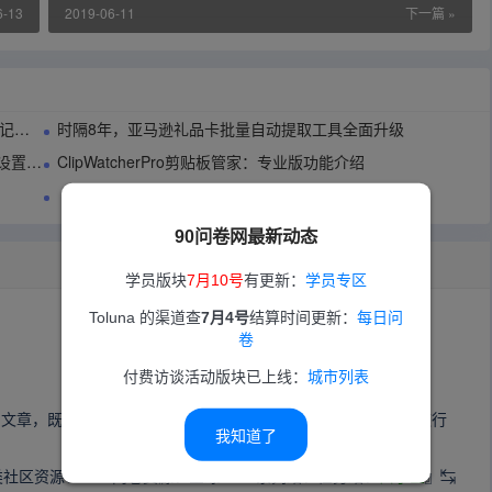
6-13
2019-06-11
下一篇 »
指南
时隔8年，亚马逊礼品卡批量自动提取工具全面升级
管理？
ClipWatcherPro剪贴板管家：专业版功能介绍
【200元】微洞察小家电电风扇用户招募
90问卷网最新动态
学员版块
7月10号
有更新：
学员专区
Toluna 的渠道查
7月4号
结算时间更新：
每日问
卷
付费访谈活动版块已上线：
城市列表
的文章，既是新手入门基础教程，同时也是知识科普，让大家对这行
我知道了
类社区资源、EDU问卷资源、全球CINT系列站、任务站、
口子查
』↹