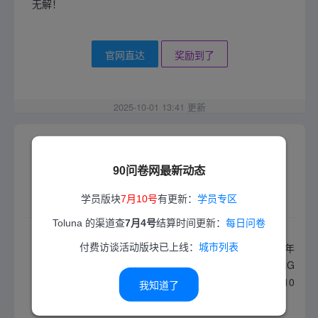
无解！
官网直达
奖励到了
2025-10-01 13:41 更新
90问卷网最新动态
学员版块
7月10号
有更新：
学员专区
e-Research-Global
Toluna 的渠道查
7月4号
结算时间更新：
每日问卷
e-Research-Global(简称ERG)全球有奖调研平台于2003年
付费访谈活动版块已上线：
城市列表
成立。最低2美元起可提现到PayPal，1-3天到账。注册ERG
账号时还有个Elite Panel可选，主要是CINT的问卷，最低10
我知道了
0点（12.5美元）可提现到PayPal，10天左右到账！