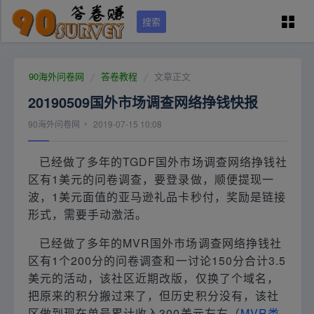
搜索
90问卷网首页
90海外问卷网
答卷教程
文章正文
20190509国外市场调查网络挣钱快报
学员专区
90海外问卷网
2019-07-15 10:08
国外调查培训
已经做了多年的TGDF国外市场调查网络挣钱社
区有1美元的问卷调查，要登录做，顺便提现一
问卷资源（可点）
波，1美元面值的亚马逊礼品卡秒付，奖励是链接
形式，需要手动激活。
城市列表
已经做了多年的MVR国外市场调查网络挣钱社
区有1个200分的问卷调查和一讨论150分合计3.5
美元的活动，该社区近期改版，仅换了个域名，
关于本站
把原来的积分搬过来了，但历史积分没有，该社
区做到现在单号累计收入300美元左右（
MVR类