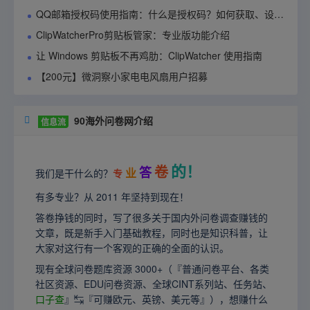
QQ邮箱授权码使用指南：什么是授权码？如何获取、设置与管理？
ClipWatcherPro剪贴板管家：专业版功能介绍
让 Windows 剪贴板不再鸡肋：ClipWatcher 使用指南
【200元】微洞察小家电电风扇用户招募
90海外问卷网介绍

信息流
的！
卷
答
业
我们是干什么的？
专
有多专业？从 2011 年坚持到现在！
答卷挣钱的同时，写了很多关于国内外问卷调查赚钱的
文章，既是新手入门基础教程，同时也是知识科普，让
大家对这行有一个客观的正确的全面的认识。
现有全球问卷题库资源 3000+（『普通问卷平台、各类
社区资源、EDU问卷资源、全球CINT系列站、任务站、
口子查
』↹『可赚欧元、英镑、美元等』），想赚什么