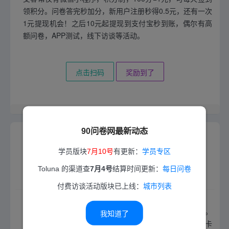
领积分。问卷答完秒加分，新用户注册秒得0.5元，还有一次
1元提现机会！之后10元起提现到支付宝秒到账，偶尔有高
额问卷，APP测试，线下访谈等活动。
点击扫码
奖励到了
2025-10-01 13:36 更新
90问卷网最新动态
学员版块
7月10号
有更新：
学员专区
Toluna 的渠道查
7月4号
结算时间更新：
每日问卷
卷叔填填圈
付费访谈活动版块已上线：
城市列表
卷叔填填圈是腾讯旗下的有奖调研平台，只有微信公众号。
我知道了
答问卷可得现金红包和甜圈积分，甜圈可兑换Q币、京东E卡