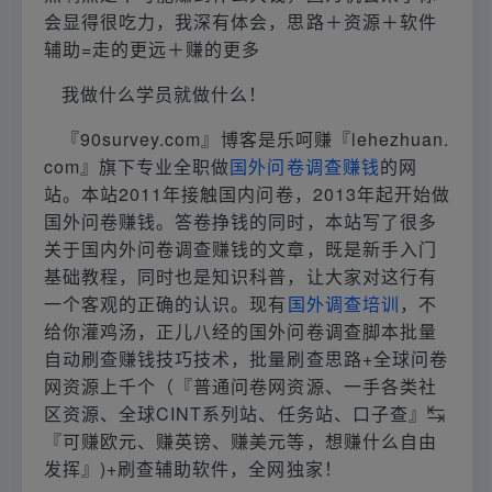
会显得很吃力，我深有体会，思路＋资源＋软件
辅助=走的更远＋赚的更多
我做什么学员就做什么！
『90survey.com』博客是乐呵赚『lehezhuan.
com』旗下专业全职做
国外问卷调查赚钱
的网
站。本站2011年接触国内问卷，2013年起开始做
国外问卷赚钱。答卷挣钱的同时，本站写了很多
关于国内外问卷调查赚钱的文章，既是新手入门
基础教程，同时也是知识科普，让大家对这行有
一个客观的正确的认识。现有
国外调查培训
，不
给你灌鸡汤，正儿八经的国外问卷调查脚本批量
自动刷查赚钱技巧技术，批量刷查思路+全球问卷
网资源上千个（『普通问卷网资源、一手各类社
区资源、全球CINT系列站、任务站、口子查』↹
『可赚欧元、赚英镑、赚美元等，想赚什么自由
发挥』)+刷查辅助软件，全网独家！