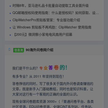
时隔8年，亚马逊礼品卡批量自动提取工具全面升级
QQ邮箱授权码使用指南：什么是授权码？如何获取、设置与管理？
ClipWatcherPro剪贴板管家：专业版功能介绍
让 Windows 剪贴板不再鸡肋：ClipWatcher 使用指南
【200元】微洞察小家电电风扇用户招募
90海外问卷网介绍

信息流
的！
卷
答
业
我们是干什么的？
专
有多专业？从 2011 年坚持到现在！
答卷挣钱的同时，写了很多关于国内外问卷调查赚钱的
文章，既是新手入门基础教程，同时也是知识科普，让
大家对这行有一个客观的正确的全面的认识。
现有全球问卷题库资源 3000+（『普通问卷平台、各类
社区资源、EDU问卷资源、全球CINT系列站、任务站、