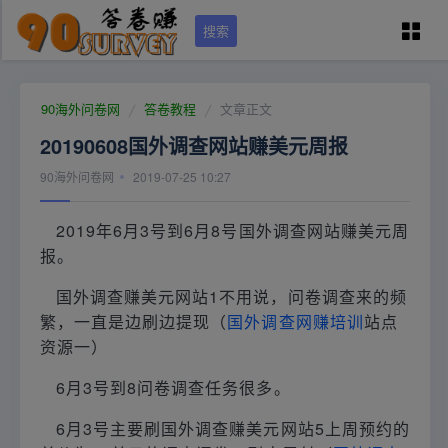
搜索
90问卷网首页
90海外问卷网
答卷教程
文章正文
20190608国外调查网站赚美元周报
学员专区
90海外问卷网
2019-07-25 10:27
国外调查培训
2019年6月3号到6月8号国外调查网站赚美元周
报。
问卷资源（可点）
国外调查赚美元网站1不用说，问卷调查来的频
繁，一直是边刷边提现（
国外调查网赚培训
站点
城市列表
资源一）
6月3号到8问卷调查任务很多。
关于本站
6月3号主要刷国外调查赚美元网站5上周预约的