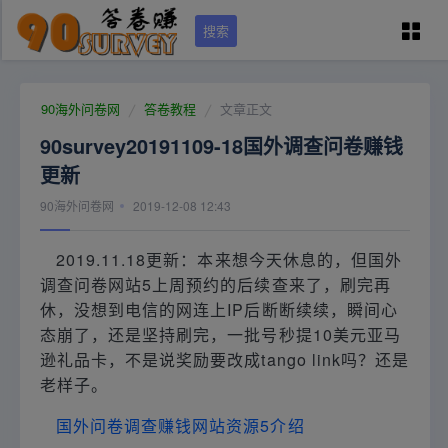
搜索
90问卷网首页
90海外问卷网
答卷教程
文章正文
90survey20191109-18国外调查问卷赚钱
学员专区
更新
90海外问卷网
2019-12-08 12:43
国外调查培训
2019.11.18更新：本来想今天休息的，但国外
问卷资源（可点）
调查问卷网站5上周预约的后续查来了，刷完再
休，没想到电信的网连上IP后断断续续，瞬间心
态崩了，还是坚持刷完，一批号秒提10美元亚马
城市列表
逊礼品卡，不是说奖励要改成tango link吗？还是
老样子。
关于本站
国外问卷调查赚钱网站资源5介绍