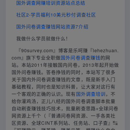
国外调查网赚培训资源站点总结
社区2-学员福利10美元秒付调查社区
国外问卷调查赚钱网站资源7介绍
我做什么学员就做什么！
『90survey.com』博客是乐呵赚『lehezhuan.
com』旗下专业全职做
国外问卷调查赚钱
的网
站。本站2011年接触国内问卷，2013年起开始做
国外问卷赚钱。答卷挣钱的同时，本站写了很多
关于国内外问卷调查赚钱的文章，既是新手入门
基础教程，同时也是知识科普，让大家对这行有
一个客观的正确的认识。现有
国外调查培训
，不
给你灌鸡汤，正儿八经的国外问卷调查脚本批量
自动刷查赚钱技巧技术，批量刷查思路+全球问卷
网资源上千个（『普通问卷网资源、一手各类社
区资源、全球CINT系列站、任务站、口子查』↹