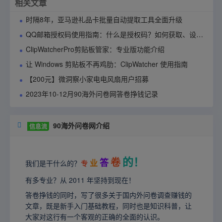
相关文章
时隔8年，亚马逊礼品卡批量自动提取工具全面升级
QQ邮箱授权码使用指南：什么是授权码？如何获取、设置与管理？
ClipWatcherPro剪贴板管家：专业版功能介绍
让 Windows 剪贴板不再鸡肋：ClipWatcher 使用指南
【200元】微洞察小家电电风扇用户招募
2023年10-12月90海外问卷网答卷挣钱记录
90海外问卷网介绍

信息流
的！
卷
答
业
我们是干什么的？
专
有多专业？从 2011 年坚持到现在！
答卷挣钱的同时，写了很多关于国内外问卷调查赚钱的
文章，既是新手入门基础教程，同时也是知识科普，让
大家对这行有一个客观的正确的全面的认识。