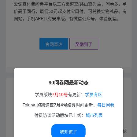
爱调查付费问卷平台以三方渠道查/路由查为主，问卷多，单
价高于同行，最低50元起支付宝周付，可兑换实物礼品。有
网站，手机APP只有安卓版。有微信公众号，体验很差。
官网直达
奖励到了
2025-10-02 13:05 更新
90问卷网最新动态
学员版块
7月10号
有更新：
学员专区
Toluna 的渠道查
7月4号
结算时间更新：
每日问卷
收奖网
付费访谈活动版块已上线：
城市列表
收奖网是国内首家支持提现秒到账的平台。有网站，有微信
我知道了