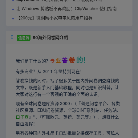
让 Windows 剪贴板不再鸡肋：ClipWatcher 使用指南
【200元】微洞察小家电电风扇用户招募
90海外问卷网介绍

信息流
的！
卷
答
业
我们是干什么的？
专
有多专业？从 2011 年坚持到现在！
答卷挣钱的同时，写了很多关于国内外问卷调查赚钱的
文章，既是新手入门基础教程，同时也是知识科普，让
大家对这行有一个客观的正确的全面的认识。
现有全球问卷题库资源 3000+（『普通问卷平台、各类
社区资源、EDU问卷资源、全球CINT系列站、任务站、
口子查
』↹『可赚欧元、英镑、美元等』），想赚什么
自由发挥！
另有各种国内外礼品卡自动批量兑换保存工具，可私人