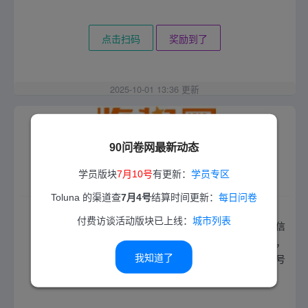
点击扫码
奖励到了
2025-10-01 13:36 更新
90问卷网最新动态
学员版块
7月10号
有更新：
学员专区
收奖网
Toluna 的渠道查
7月4号
结算时间更新：
每日问卷
付费访谈活动版块已上线：
城市列表
收奖网是国内首家支持提现秒到账的平台。有网站，有微信
公众号，可每天签到领积分，10元起提现，微信零钱秒到，
问卷多，单价高，答完要审核。请一定认真答题，乱答封号
我知道了
无解！