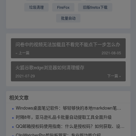
垃圾清理
FireFox
旧版firefox下载
批量自动
问卷中的视频无法加载且不看完不能点下一步怎么办
« 上一篇
2021-08-05
​火狐谷歌edge浏览器如何清理缓存
2021-07-29
下一篇 »
相关文章
Windows桌面笔记软件：够轻够快的本地markdown笔记应用90notes使用指南
时隔8年，亚马逊礼品卡批量自动提取工具全面升级
QQ邮箱授权码使用指南：什么是授权码？如何获取、设置与管理？
ClipWatcherPro剪贴板管家：专业版功能介绍