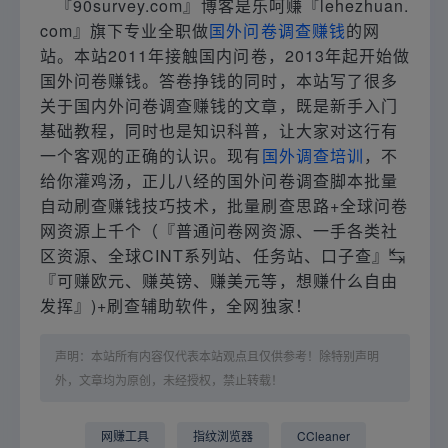
『90survey.com』博客是乐呵赚『lehezhuan.
com』旗下专业全职做
国外问卷调查赚钱
的网
站。本站2011年接触国内问卷，2013年起开始做
国外问卷赚钱。答卷挣钱的同时，本站写了很多
关于国内外问卷调查赚钱的文章，既是新手入门
基础教程，同时也是知识科普，让大家对这行有
一个客观的正确的认识。现有
国外调查培训
，不
给你灌鸡汤，正儿八经的国外问卷调查脚本批量
自动刷查赚钱技巧技术，批量刷查思路+全球问卷
网资源上千个（『普通问卷网资源、一手各类社
区资源、全球CINT系列站、任务站、口子查』↹
『可赚欧元、赚英镑、赚美元等，想赚什么自由
发挥』)+刷查辅助软件，全网独家！
声明：本站所有内容仅代表本站观点且仅供参考！除特别声明
外，文章均为原创，未经授权，禁止转载！
网赚工具
指纹浏览器
CCleaner