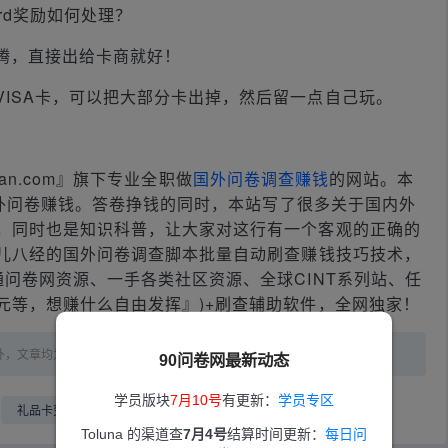
Card奖励如何处理？
腾，直接出给卡商就好！
ISA卡，可以把大部分卡出掉，然后留一点自己玩。
huan.com』旗下专业全职做
国外问卷调查赚钱
的网站。本
做国外问卷赚钱。答卷挣钱的同时，本站写了很多关于国内外
，同时也是知识科普，让大家对这行有一个客观的正确的
儿八经的国外问卷调查脚本批量自动刷查赚钱技巧技术，
问卷网资源、一手各类社区资源、全球CINT系列站、任
元等，想赚什么自由发挥』)+刷查辅助软件，全网独家！
外，文章均为原创，未经授权，禁止转载！
90问卷网最新动态
学员版块
7月10号
有更新：
学员专区
礼品卡变现
虚拟visa卡
苹果礼品卡
月入千刀
Toluna 的渠道查
7月4号
结算时间更新：
每日问