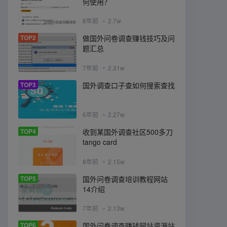
何使用？
8年前
2.7w
TOP2
做国外问卷调查赚钱技巧及问
题汇总
7年前
2.31w
TOP3
国外调查口子查如何搜索查找
6年前
2.27w
TOP4
收到某国外调查社区500多刀
tango card
8年前
2.15w
TOP5
国外问卷调查培训教程网站
14介绍
7年前
2.13w
TOP6
国外问卷调查赚钱网站资源站