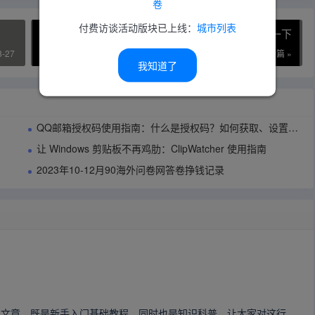
卷
付费访谈活动版块已上线：
城市列表
HTML+DIV+CSS基础有必要了解一下
8-27
2021-08-11
下一篇 »
我知道了
QQ邮箱授权码使用指南：什么是授权码？如何获取、设置与管理？
让 Windows 剪贴板不再鸡肋：ClipWatcher 使用指南
2023年10-12月90海外问卷网答卷挣钱记录
的文章，既是新手入门基础教程，同时也是知识科普，让大家对这行