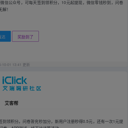
微信公众号，可每天签到领积分，10元起提现，微信零钱秒到，问卷
无解！
直达
奖励到了
5-10-01 13:41 更新
艾客帮
签到领积分。问卷答完秒加分，新用户注册秒得0.5元，还有一次1元提
问卷，APP测试，线下访谈等活动。