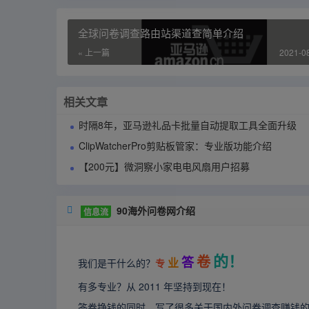
全球问卷调查路由站渠道查简单介绍
« 上一篇
2021-0
相关文章
时隔8年，亚马逊礼品卡批量自动提取工具全面升级
ClipWatcherPro剪贴板管家：专业版功能介绍
【200元】微洞察小家电电风扇用户招募
90海外问卷网介绍

信息流
的！
卷
答
业
我们是干什么的？
专
有多专业？从 2011 年坚持到现在！
答卷挣钱的同时，写了很多关于国内外问卷调查赚钱