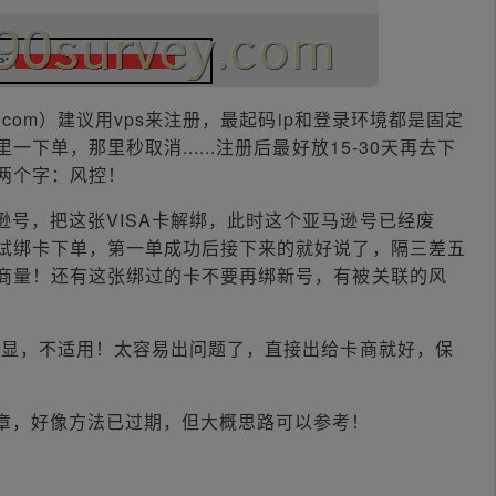
n.com）建议用vps来注册，最起码ip和登录环境都是固定
单，那里秒取消......注册后最好放15-30天再去下
两个字：风控！
号，把这张VISA卡解绑，此时这个亚马逊号已经废
试绑卡下单，第一单成功后接下来的就好说了，隔三差五
商量！还有这张绑过的卡不要再绑新号，有被关联的风
明显，不适用！太容易出问题了，直接出给卡商就好，保
章，好像方法已过期，但大概思路可以参考！