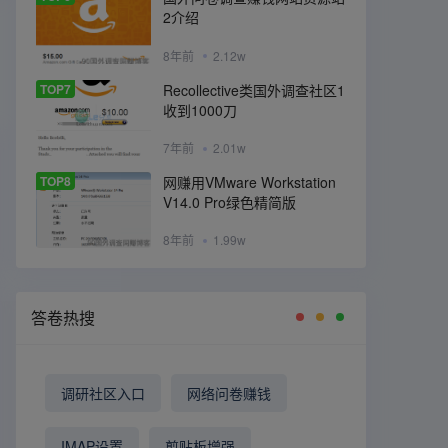
2介绍
8年前
2.12w
TOP7
Recollective类国外调查社区1
收到1000刀
7年前
2.01w
TOP8
网赚用VMware Workstation
V14.0 Pro绿色精简版
8年前
1.99w
答卷热搜
调研社区入口
网络问卷赚钱
IMAP设置
剪贴板增强