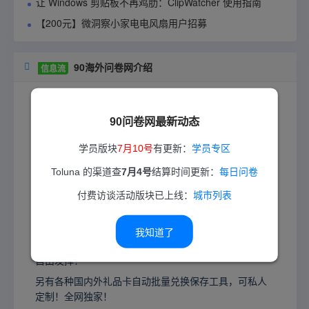
让 Windows 剪贴板不再鸡肋：ClipWatcher 使用指南
【200元】微洞察小家电电风扇用户招募
90海外问卷网介绍

信息流
的！
卷
答
业
我们是干什么的？
专
90问卷网最新动态
有多专业？从 2011 年坚持到现在！
学员版块
7月10号
有更新：
学员专区
答卷挣钱的同时，写了很多关于国内外问卷调查赚钱的
Toluna 的渠道查
7月4号
结算时间更新：
每日问卷
文章，既是新手入门基础教程，同时也是知识科普，让
大家对这行有一个客观的正确的全面的认识。
付费访谈活动版块已上线：
城市列表
现有全球问卷题库资源 3000+（『普通问卷平台、各类
社区资源、EDU问卷资源、全球CINT系列站、任务站、
我知道了
口子查
』↹『可赚欧元、英镑、美元等』），想赚什么
自由发挥！
另有各种国内外礼品卡自动批量兑换保存工具，可私人
定制！全网独家！