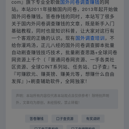
com』旗下专业全职做
国外问卷调查赚钱
的网
站。本站2011年接触国内问卷，2013年起开始做
国外问卷赚钱。答卷挣钱的同时，本站写了很多
关于国内外问卷调查赚钱的文章，既是新手入门
基础教程，同时也是知识科普，让大家对这行有
一个客观的正确的认识。现有
国外调查培训
，不
给你灌鸡汤，正儿八经的国外问卷调查脚本批量
自动刷查赚钱技巧技术，批量刷查思路+全球问卷
网资源上千个（『普通问卷网资源、一手各类社
区资源、全球CINT系列站、任务站、口子查』↹
『可赚欧元、赚英镑、赚美元等，想赚什么自由
发挥』)+刷查辅助软件，全网独家！
声明：本站所有内容仅代表本站观点且仅供参考！除特别声明
外，文章均为原创，未经授权，禁止转载！
答卷赚钱
口子查资源
有奖调研
口子查采集软件
口子查搜题软件