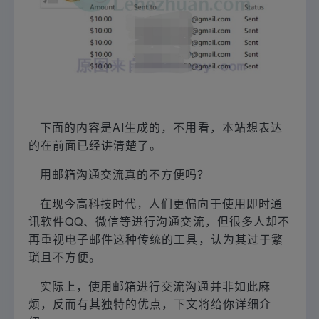
版权声明：本文由乐呵赚（lehezhuan.com）和（90survey.com）90国外调查问卷网共同原创，版权所有，禁止转载！
下面的内容是AI生成的，不用看，本站想表达
的在前面已经讲清楚了。
用邮箱沟通交流真的不方便吗？
在现今高科技时代，人们更偏向于使用即时通
讯软件QQ、微信等进行沟通交流，但很多人却不
再重视电子邮件这种传统的工具，认为其过于繁
琐且不方便。
实际上，使用邮箱进行交流沟通并非如此麻
烦，反而有其独特的优点，下文将给你详细介