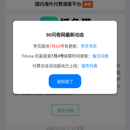
国内海外付费调查平台
推荐
90问卷网最新动态
抓鱼猫调研
学员版块
7月10号
有更新：
学员专区
Toluna 的渠道查
7月4号
结算时间更新：
每日问卷
（已跑路？）手机挂机（需要各种权限）或参与调研，都以
付费访谈活动版块已上线：
城市列表
录屏（刷购物软件、看商品、下单等行为）的方式进行，如
果要做，本站建议你单独用一部手机来操作，当然该有的AP
我知道了
P（搞些小号）都要有，不然没有活动可参加！100猫币为1
元，最低20元起可提现到支付宝！
点击扫码
2026-04-04 17:10 更新