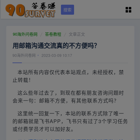
搜索
90问卷网首页
90海外问卷网
答卷教程
文章正文
用邮箱沟通交流真的不方便吗？
学员专区
90海外问卷网
2023-03-09 10:17
国外调查培训
本站所有内容仅代表本站观点，未经授权，禁
止转载！
问卷资源（可点）
这么些年过去了，到现在都有朋友咨询问题时
会来一句：邮箱不方便，有其他联系方式吗？
城市列表
这里统一回复一下，本站的联系方式除了唯一
的邮箱就是飞书APP，飞书只有过了3个学习任务
关于本站
或付费学员才可以加好友。