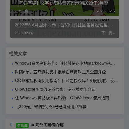
【答卷有奖】文字题高质量答题示例2023年3月期
« 上一篇
2023-03-15
2022年6-8月国外问卷平台和付费社区各种经验相关
技术记录
2023-02-20
下一篇 »
相关文章
Windows桌面笔记软件：够轻够快的本地markdown笔记应用90notes使用指南
时隔8年，亚马逊礼品卡批量自动提取工具全面升级
QQ邮箱授权码使用指南：什么是授权码？如何获取、设置与管理？
ClipWatcherPro剪贴板管家：专业版功能介绍
让 Windows 剪贴板不再鸡肋：ClipWatcher 使用指南
【200元】微洞察小家电电风扇用户招募
90海外问卷网介绍

信息流