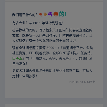
的！
卷
答
业
我们是干什么的？
专
有多专业？从 2011 年坚持到现在！
答卷挣钱的同时，写了很多关于国内外问卷调查赚钱的
文章，既是新手入门基础教程，同时也是知识科普，让
大家对这行有一个客观的正确的全面的认识。
现有全球问卷题库资源 3000+（『普通问卷平台、各类
社区资源、EDU问卷资源、全球CINT系列站、任务站、
口子查
』↹『可赚欧元、英镑、美元等』），想赚什么
自由发挥！
另有各种国内外礼品卡自动批量兑换保存工具，可私人
定制！全网独家！
2025-03-18 17:51更新