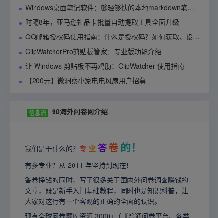
Windows桌面笔记软件：够轻够快的本地markdown笔记应用90notes使用指南
时隔8年，亚马逊礼品卡批量自动提取工具全面升级
QQ邮箱授权码使用指南：什么是授权码？如何获取、设置与管理？
ClipWatcherPro剪贴板管家：专业版功能介绍
让 Windows 剪贴板不再鸡肋：ClipWatcher 使用指南
【200元】微洞察小家电电风扇用户招募
90海外问卷网介绍

信息流
的！
卷
答
业
我们是干什么的？
专
有多专业？从 2011 年坚持到现在！
答卷挣钱的同时，写了很多关于国内外问卷调查赚钱的
文章，既是新手入门基础教程，同时也是知识科普，让
大家对这行有一个客观的正确的全面的认识。
现有全球问卷题库资源 3000+（『普通问卷平台、各类