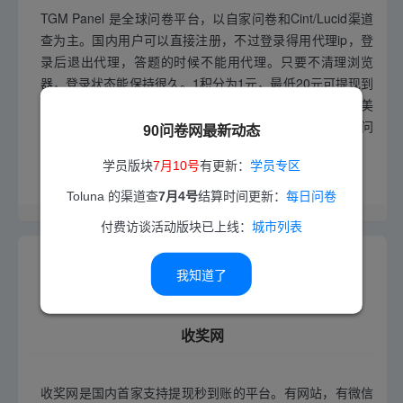
TGM Panel 是全球问卷平台，以自家问卷和Cint/Lucid渠道
查为主。国内用户可以直接注册，不过登录得用代理ip，登
录后退出代理，答题的时候不能用代理。只要不清理浏览
器，登录状态能保持很久。1积分为1元，最低20元可提现到
PayPal，到账会换成美元。提现100元，实际到账14.7美
元，账户里还剩96积分。本站只是测试，其实没答过多少问
90问卷网最新动态
卷，说明单价还可以。
学员版块
7月10号
有更新：
学员专区
官网直达
奖励到了
Toluna 的渠道查
7月4号
结算时间更新：
每日问卷
2026-05-09 09:51 更新
付费访谈活动版块已上线：
城市列表
我知道了
收奖网
收奖网是国内首家支持提现秒到账的平台。有网站，有微信