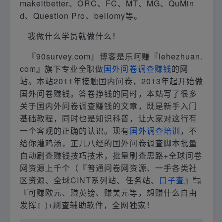
makeitbetter、ORC、FC、MT、MG、QuMin
d、Question Pro、bellomy等。
我做什么学员就做什么！
『90survey.com』博客是乐呵赚『lehezhuan.
com』旗下专业全职做
国外问卷调查赚钱
的网
站。本站2011年接触国内问卷，2013年起开始做
国外问卷赚钱。答卷挣钱的同时，本站写了很多
关于国内外问卷调查赚钱的文章，既是新手入门
基础教程，同时也是知识科普，让大家对这行有
一个客观的正确的认识。现有
国外调查培训
，不
给你灌鸡汤，正儿八经的国外问卷调查脚本批量
自动刷查赚钱技巧技术，批量刷查思路+全球问卷
网资源上千个（『普通问卷网资源、一手各类社
区资源、全球CINT系列站、任务站、
口子查
』↹
『可赚欧元、赚英镑、赚美元等，想赚什么自由
发挥』)+刷查辅助软件，全网独家！