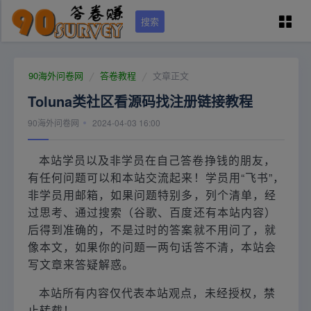
搜索
90问卷网首页
90海外问卷网
答卷教程
文章正文
Toluna类社区看源码找注册链接教程
学员专区
90海外问卷网
2024-04-03 16:00
国外调查培训
本站学员以及非学员在自己答卷挣钱的朋友，
有任何问题可以和本站交流起来！学员用“飞书”，
问卷资源（可点）
非学员用邮箱，如果问题特别多，列个清单，经
过思考、通过搜索（谷歌、百度还有本站内容）
后得到准确的，不是过时的答案就不用问了，就
城市列表
像本文，如果你的问题一两句话答不清，本站会
写文章来答疑解惑。
关于本站
本站所有内容仅代表本站观点，未经授权，禁
止转载！