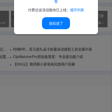
卷
付费访谈活动版块已上线：
城市列表
2024年4-6月90问卷网答全球问卷挣钱记录
8-23
2024-08-10
下一篇 »
我知道了
指南
时隔8年，亚马逊礼品卡批量自动提取工具全面升级
管理？
ClipWatcherPro剪贴板管家：专业版功能介绍
【200元】微洞察小家电电风扇用户招募