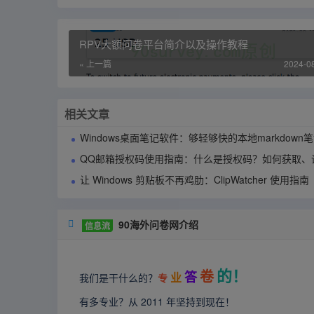
RPV大额问卷平台简介以及操作教程
« 上一篇
2024-0
相关文章
Windows桌面笔记软件：够轻够快的本地markdown笔记应用90notes使用
QQ邮箱授权码使用指南：什么是授权码？如何获取、设置与
让 Windows 剪贴板不再鸡肋：ClipWatcher 使用指南
90海外问卷网介绍

信息流
的！
卷
答
业
我们是干什么的？
专
有多专业？从 2011 年坚持到现在！