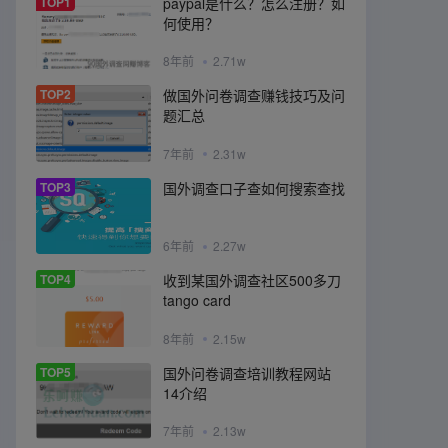
TOP1
paypal是什么？怎么注册？如
何使用？
8年前
2.71w
TOP2
做国外问卷调查赚钱技巧及问
题汇总
7年前
2.31w
TOP3
国外调查口子查如何搜索查找
6年前
2.27w
TOP4
收到某国外调查社区500多刀
tango card
8年前
2.15w
TOP5
国外问卷调查培训教程网站
14介绍
7年前
2.13w