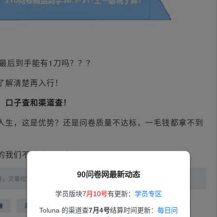
最后到手能有1刀吗？？？
了解清楚再入行！
：口子查和渠道查！
人生，这是优势？还是问卷质量不达标，一毛钱都拿不到
的我们不讨论。（完）
90问卷网最新动态
外，文章均为原创，未经授权，禁止转载！
学员版块
7月10号
有更新：
学员专区
赚
海外问卷调查
国外问卷调查项目
答卷挣钱题库
Toluna 的渠道查
7月4号
结算时间更新：
每日问