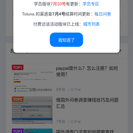
第一个非常坑，不建议做，我做到20美金的...
学员版块
7月10号
有更新：
学员专区
90海外问卷网
2026-05-30 20:57
Toluna 的渠道查
7月4号
结算时间更新：
每日问卷
@tian5798：不清楚哟，已经很久没...
付费访谈活动版块已上线：
城市列表
我知道了
热门答卷教程
TOP1
paypal是什么？怎么注册？如何
使用？
8年前
2.71w
TOP2
做国外问卷调查赚钱技巧及问题
汇总
7年前
2.31w
TOP3
国外调查口子查如何搜索查找