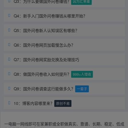
Q3：为什么要做国外问卷赚钱？

因为汇率差
Q4：新手入门国外问卷赚钱从哪里开始？

Q5：国外问卷新人认知误区有哪些？

Q6：国外问卷网页加载慢怎么办？

Q7：国外问卷网奖励兑换及处理技巧

Q8：做国外问卷收入如何提升？

999+人增收
Q9：国外问卷调查这行能做多久？

一辈子
10：博客内容哪里来？

原创不易
一电脑一网线即可在家兼职或全职做真实、靠谱、长期、稳定、低成