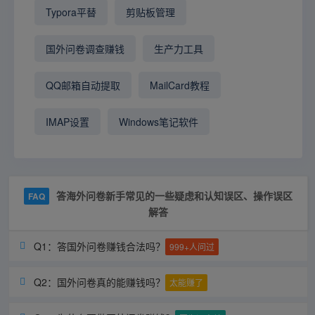
Typora平替
剪贴板管理
国外问卷调查赚钱
生产力工具
QQ邮箱自动提取
MailCard教程
IMAP设置
Windows笔记软件
答海外问卷新手常见的一些疑虑和认知误区、操作误区
FAQ
解答
Q1：答国外问卷赚钱合法吗？

999+人问过
Q2：国外问卷真的能赚钱吗？

太能赚了