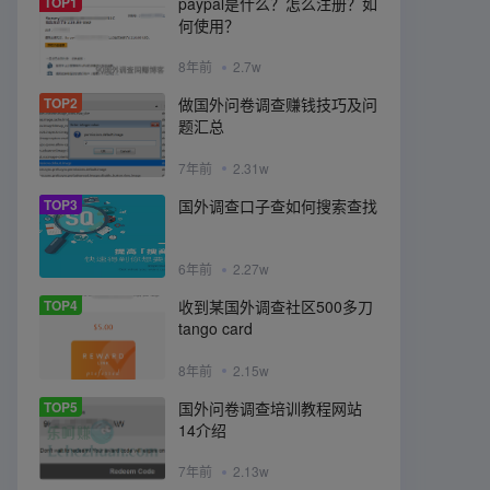
TOP1
paypal是什么？怎么注册？如
何使用？
8年前
2.7w
TOP2
做国外问卷调查赚钱技巧及问
题汇总
7年前
2.31w
TOP3
国外调查口子查如何搜索查找
6年前
2.27w
TOP4
收到某国外调查社区500多刀
tango card
8年前
2.15w
TOP5
国外问卷调查培训教程网站
14介绍
7年前
2.13w