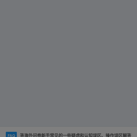
答海外问卷新手常见的一些疑虑和认知误区、操作误区解答
FAQ