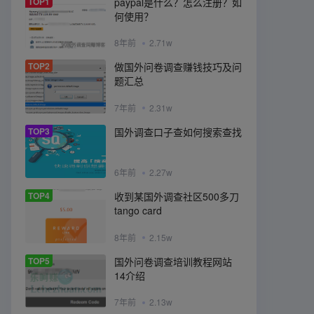
TOP1
paypal是什么？怎么注册？如
何使用？
8年前
2.71w
TOP2
做国外问卷调查赚钱技巧及问
题汇总
7年前
2.31w
TOP3
国外调查口子查如何搜索查找
6年前
2.27w
TOP4
收到某国外调查社区500多刀
tango card
8年前
2.15w
TOP5
国外问卷调查培训教程网站
14介绍
7年前
2.13w