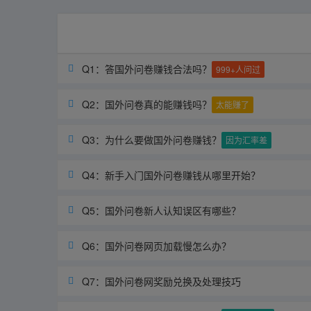
Q1：答国外问卷赚钱合法吗？

999+人问过
Q2：国外问卷真的能赚钱吗？

太能赚了
Q3：为什么要做国外问卷赚钱？

因为汇率差
Q4：新手入门国外问卷赚钱从哪里开始？

Q5：国外问卷新人认知误区有哪些？

Q6：国外问卷网页加载慢怎么办？

Q7：国外问卷网奖励兑换及处理技巧
