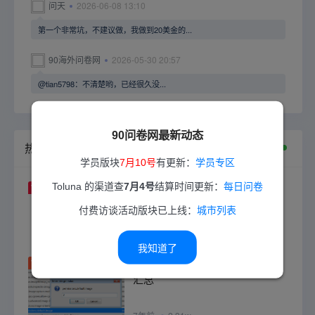
问天
2026-06-08 13:10
第一个非常坑，不建议做，我做到20美金的...
90海外问卷网
2026-05-30 20:57
@tian5798：不清楚哟，已经很久没...
90问卷网最新动态
热门答卷教程
学员版块
7月10号
有更新：
学员专区
Toluna 的渠道查
7月4号
结算时间更新：
每日问卷
TOP1
paypal是什么？怎么注册？如何
使用？
付费访谈活动版块已上线：
城市列表
8年前
2.71w
我知道了
TOP2
做国外问卷调查赚钱技巧及问题
汇总