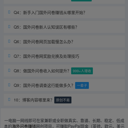
Q4：新手入门国外问卷赚钱从哪里开始？

Q5：国外问卷新人认知误区有哪些？

Q6：国外问卷网页加载慢怎么办？

Q7：国外问卷网奖励兑换及处理技巧

Q8：做国外问卷收入如何提升？

999+人增收
Q9：国外问卷调查这行能做多久？

一辈子
10：博客内容哪里来？

原创不易
一电脑一网线即可在家兼职或全职做真实、靠谱、长期、稳定、低成
本的
海外问卷赚钱
网创项目，可赚取PayPal现金（英镑、欧元、美元