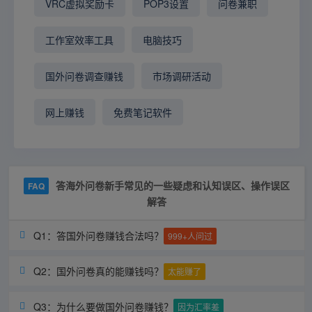
VRC虚拟奖励卡
POP3设置
问卷兼职
工作室效率工具
电脑技巧
国外问卷调查赚钱
市场调研活动
网上赚钱
免费笔记软件
答海外问卷新手常见的一些疑虑和认知误区、操作误区
FAQ
解答
Q1：答国外问卷赚钱合法吗？

999+人问过
Q2：国外问卷真的能赚钱吗？

太能赚了
Q3：为什么要做国外问卷赚钱？

因为汇率差