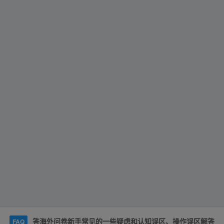
答海外问卷新手常见的一些疑虑和认知误区、操作误区解答
FAQ