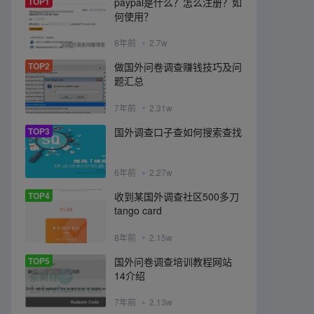
TOP1
paypal是什么？怎么注册？如
何使用？
8年前
2.7w
TOP2
做国外问卷调查赚钱技巧及问
题汇总
7年前
2.31w
TOP3
国外调查口子查如何搜索查找
6年前
2.27w
TOP4
收到某国外调查社区500多刀
tango card
8年前
2.15w
TOP5
国外问卷调查培训教程网站
14介绍
7年前
2.13w