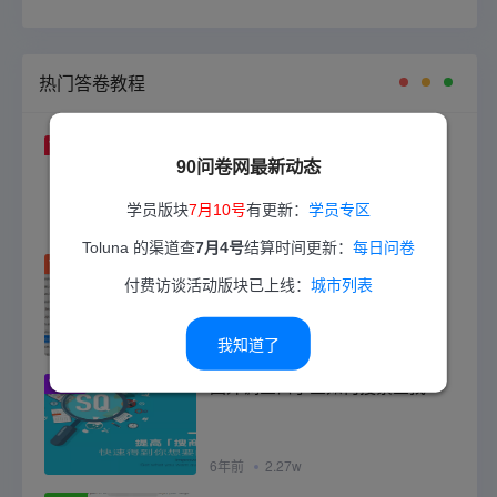
热门答卷教程
TOP1
paypal是什么？怎么注册？如何
90问卷网最新动态
使用？
学员版块
7月10号
有更新：
学员专区
8年前
2.7w
Toluna 的渠道查
7月4号
结算时间更新：
每日问卷
TOP2
做国外问卷调查赚钱技巧及问题
付费访谈活动版块已上线：
城市列表
汇总
我知道了
7年前
2.31w
TOP3
国外调查口子查如何搜索查找
6年前
2.27w