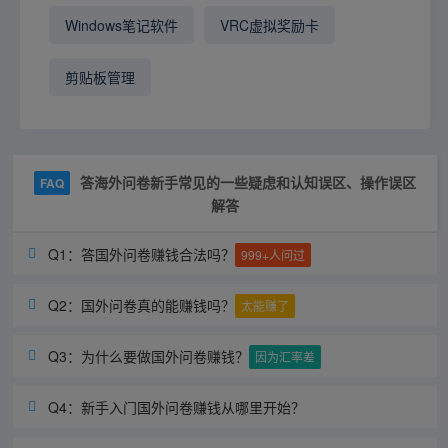
Windows笔记软件
VRC虚拟奖励卡
剪贴板管理
答海外问卷新手常见的一些疑虑和认知误区、操作误区
FAQ
解答
Q1：答国外问卷赚钱合法吗？

999+人问过
Q2：国外问卷真的能赚钱吗？

太能赚了
Q3：为什么要做国外问卷赚钱？

因为汇率差
Q4：新手入门国外问卷赚钱从哪里开始？
