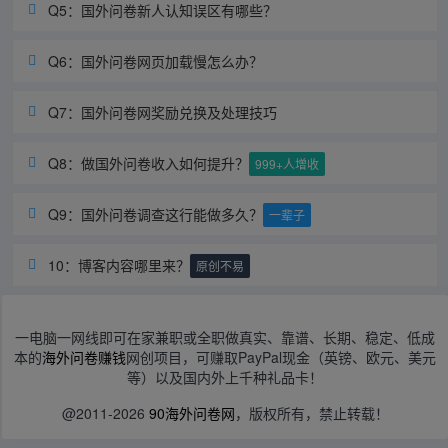
Q5：国外问卷新人认知误区有哪些？

Q6：国外问卷网页加载慢怎么办？

Q7：国外问卷网奖励兑换及处理技巧

Q8：做国外问卷收入如何提升？

999+人增收
Q9：国外问卷调查这行能做多久？

一辈子
10：博客内容哪里来？

原创不易
一电脑一网线即可在家兼职或全职做真实、靠谱、长期、稳定、低成
本的
海外问卷赚钱
网创项目，可赚取PayPal现金（英镑、欧元、美元
等）以及国内外上千种礼品卡！
@2011-2026
90海外问卷网
，版权所有，禁止转载！