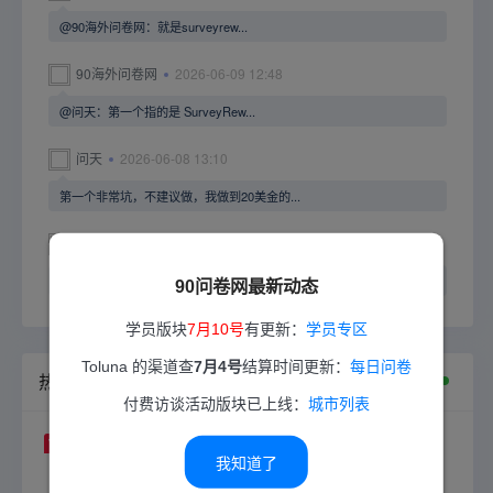
@90海外问卷网：就是surveyrew...
90海外问卷网
2026-06-09 12:48
@问天：第一个指的是 SurveyRew...
问天
2026-06-08 13:10
第一个非常坑，不建议做，我做到20美金的...
90海外问卷网
2026-05-30 20:57
@tian5798：不清楚哟，已经很久没...
90问卷网最新动态
学员版块
7月10号
有更新：
学员专区
Toluna 的渠道查
7月4号
结算时间更新：
每日问卷
热门答卷教程
付费访谈活动版块已上线：
城市列表
TOP1
paypal是什么？怎么注册？如何
我知道了
使用？