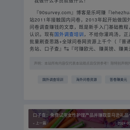
我做什么学员就做什么！
『90survey.com』博客是乐呵赚『lehez
站2011年接触国内问卷，2013年起开始
问卷调查赚钱的文章，既是新手入门基础教程
认识。现有
国外调查培训
，不给你灌鸡汤，正
批量刷查思路+全球问卷网资源上千个（『普通
务站、口子查』↹『可赚欧元、赚英镑、赚美
声明：本站所有内容仅代表本站观点且仅供参考！除特别声明
国外调查培训
海外问卷资源
答卷赚美元
口子查：免费试用女性护理产品并赚取亚马逊礼品
« 上一篇
2024-0