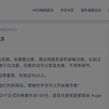
90问卷网首页
学员专区
国外调查培训
版后叫ULS
S
垃圾箱，如果要注册，建议用能登录的邮箱注册，比如注
等于白注册，问卷的话可以登录去做，不用等邮件。
年品牌重塑，改版后叫ULS。
广他们的新网站，想做的学员可以开始铺号喽！
成3个正式问卷额外送150分，提现兑换奖励都是由 Auge