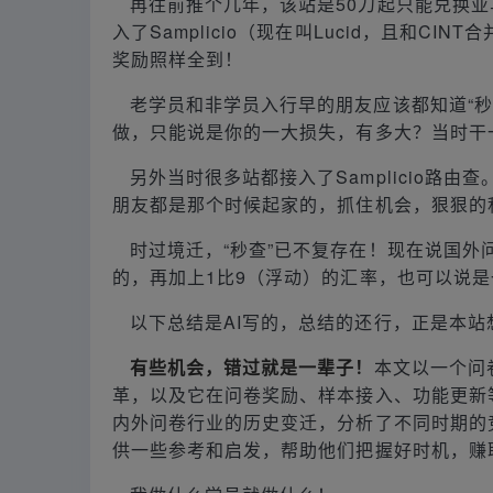
再往前推个几年，该站是50刀起只能兑换
入了Samplicio（现在叫Lucid，且和C
奖励照样全到！
老学员和非学员入行早的朋友应该都知道“秒查
做，只能说是你的一大损失，有多大？当时干一年
另外当时很多站都接入了Samplicio路
朋友都是那个时候起家的，抓住机会，狠狠的
时过境迁，“秒查”已不复存在！现在说国
的，再加上1比9（浮动）的汇率，也可以说
以下总结是AI写的，总结的还行，正是本站
有些机会，错过就是一辈子！
本文以一个问
革，以及它在问卷奖励、样本接入、功能更新
内外问卷行业的历史变迁，分析了不同时期的
供一些参考和启发，帮助他们把握好时机，赚