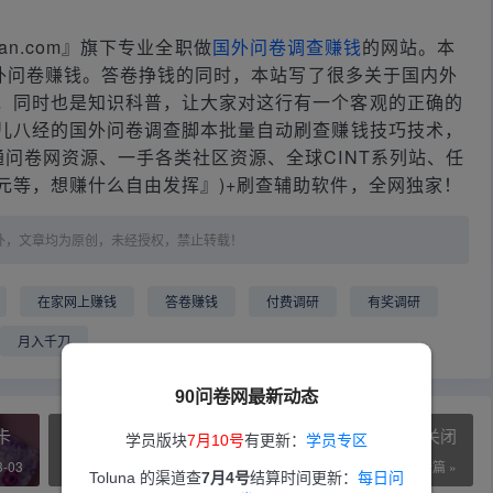
huan.com』旗下专业全职做
国外问卷调查赚钱
的网站。本
做国外问卷赚钱。答卷挣钱的同时，本站写了很多关于国内外
，同时也是知识科普，让大家对这行有一个客观的正确的
儿八经的国外问卷调查脚本批量自动刷查赚钱技巧技术，
问卷网资源、一手各类社区资源、全球CINT系列站、任
元等，想赚什么自由发挥』)+刷查辅助软件，全网独家！
外，文章均为原创，未经授权，禁止转载！
在家网上赚钱
答卷赚钱
付费调研
有奖调研
月入千刀
90问卷网最新动态
卡
社区记录：关于足球和篮球赛事的两个社区都已关闭
学员版块
7月10号
有更新：
学员专区
3-03
2024-02-27
下一篇 »
Toluna 的渠道查
7月4号
结算时间更新：
每日问