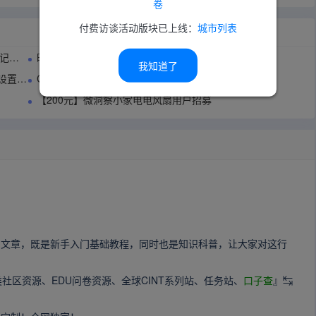
卷
付费访谈活动版块已上线：
城市列表
指南
时隔8年，亚马逊礼品卡批量自动提取工具全面升级
我知道了
管理？
ClipWatcherPro剪贴板管家：专业版功能介绍
【200元】微洞察小家电电风扇用户招募
的文章，既是新手入门基础教程，同时也是知识科普，让大家对这行
类社区资源、EDU问卷资源、全球CINT系列站、任务站、
口子查
』↹
！