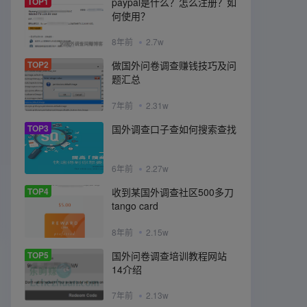
TOP1
paypal是什么？怎么注册？如
何使用？
8年前
2.7w
TOP2
做国外问卷调查赚钱技巧及问
题汇总
7年前
2.31w
TOP3
国外调查口子查如何搜索查找
6年前
2.27w
TOP4
收到某国外调查社区500多刀
tango card
8年前
2.15w
TOP5
国外问卷调查培训教程网站
14介绍
7年前
2.13w