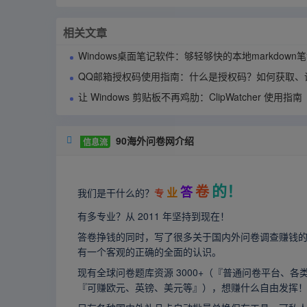
相关文章
Windows桌面笔记软件：够轻够快的本地markdown笔记应用90notes使用
QQ邮箱授权码使用指南：什么是授权码？如何获取、设置与
让 Windows 剪贴板不再鸡肋：ClipWatcher 使用指南
90海外问卷网介绍

信息流
的！
卷
答
业
我们是干什么的？
专
有多专业？从 2011 年坚持到现在！
答卷挣钱的同时，写了很多关于国内外问卷调查赚钱
有一个客观的正确的全面的认识。
现有全球问卷题库资源 3000+（『普通问卷平台、各
『可赚欧元、英镑、美元等』），想赚什么自由发挥