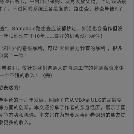
亚马逊礼品卡，平台自己采购，次月发放奖励。当时该站接
INT合并了，不过问卷系统还各是各的）路由查，秒查号被K了
”，Samplicio路由查应该都秒过，知道也会操作但没
顶你现在干10年......最好的机会没把握住！
由查。说国外问卷很暴利，可以“无脑暴力秒查的暴利”，很多
积累了一笔！
外问卷暴利，仅针对我们普通人的普通工作的普通薪资来讲
是一个不错的收入！（完）
想表达的！
卷平台的十几年发展，回顾了它从MBA到ULS的品牌变
等方面的创新。本文还分享了作者的亲身经历，展示了国
竞争态势和机遇。本文旨在为想要从事问卷调研的朋友提
取更多的收入。