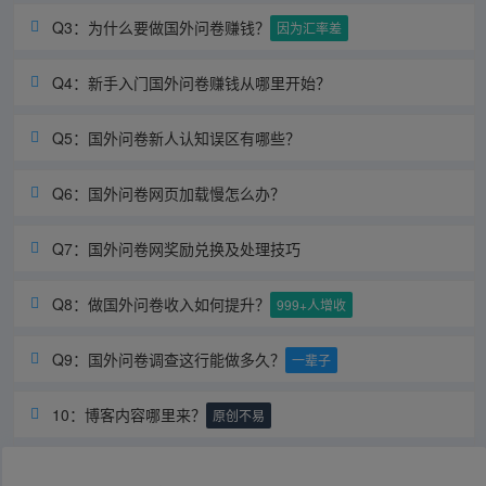
Q3：为什么要做国外问卷赚钱？

因为汇率差
Q4：新手入门国外问卷赚钱从哪里开始？

Q5：国外问卷新人认知误区有哪些？

Q6：国外问卷网页加载慢怎么办？

Q7：国外问卷网奖励兑换及处理技巧

Q8：做国外问卷收入如何提升？

999+人增收
Q9：国外问卷调查这行能做多久？

一辈子
10：博客内容哪里来？

原创不易