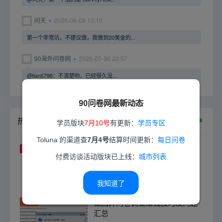
问天
2026-06-08 13:10
第一个非常坑，不建议做，我做到20美金的...
90海外问卷网
2026-05-30 20:57
@tian5798：不清楚哟，已经很久没...
90问卷网最新动态
热门答卷教程
学员版块
7月10号
有更新：
学员专区
Toluna 的渠道查
7月4号
结算时间更新：
每日问卷
TOP1
paypal是什么？怎么注册？如何
付费访谈活动版块已上线：
城市列表
使用？
我知道了
8年前
2.71w
TOP2
做国外问卷调查赚钱技巧及问题
汇总