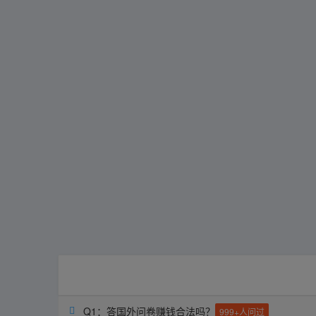
Q1：答国外问卷赚钱合法吗？

999+人问过