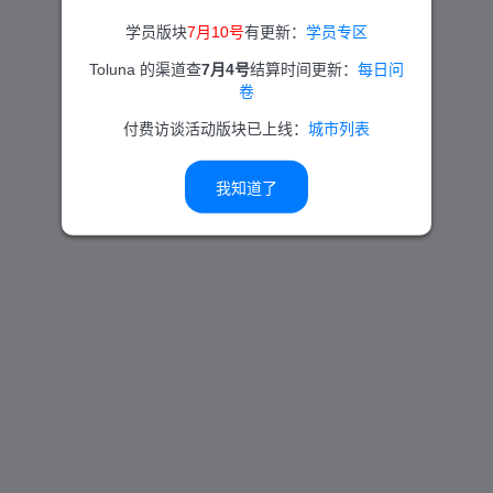
学员版块
7月10号
有更新：
学员专区
Toluna 的渠道查
7月4号
结算时间更新：
每日问
卷
付费访谈活动版块已上线：
城市列表
我知道了