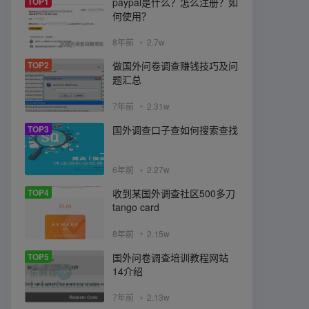
TOP1
paypal是什么？怎么注册？如
何使用？
8年前
2.7w
TOP2
做国外问卷调查赚钱技巧及问
题汇总
7年前
2.31w
TOP3
国外调查口子查如何搜索查找
6年前
2.27w
TOP4
收到某国外调查社区500多刀
tango card
8年前
2.15w
TOP5
国外问卷调查培训教程网站
14介绍
7年前
2.13w