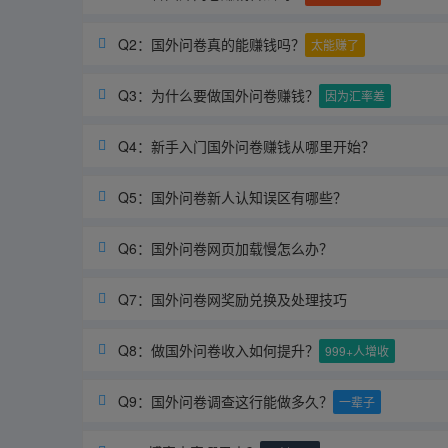
Q2：国外问卷真的能赚钱吗？

太能赚了
Q3：为什么要做国外问卷赚钱？

因为汇率差
Q4：新手入门国外问卷赚钱从哪里开始？

Q5：国外问卷新人认知误区有哪些？

Q6：国外问卷网页加载慢怎么办？

Q7：国外问卷网奖励兑换及处理技巧

Q8：做国外问卷收入如何提升？

999+人增收
Q9：国外问卷调查这行能做多久？

一辈子